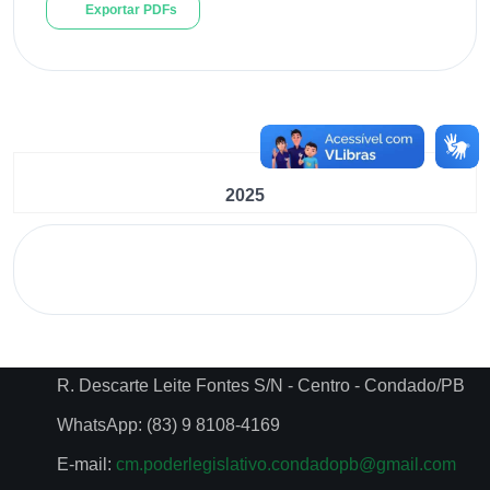
Exportar PDFs
2025
R. Descarte Leite Fontes S/N - Centro - Condado/PB
WhatsApp: (83) 9 8108-4169
E-mail:
cm.poderlegislativo.condadopb@gmail.com